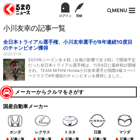
MENU
ログイン
登録
小川友幸の記事一覧
全日本トライアル選手権、小川友幸選手が8年連続10度目
のチャンピオン獲得
2020.11.14
2020年シーズン全４戦（台風の影響で全３戦）で開催予定
だった全日本トライアル選手権は、11月8日に最終戦が開催
され、TEAM MITANI Honda小川友幸選手が国際A級スーパ
ークラスで8年連続のチャンピオンを獲得しました。
メーカーからクルマをさがす
国産自動車メーカー
ホンダ
レクサス
トヨタ
日産
マツダ
記事一覧
記事一覧
記事一覧
記事一覧
記事一覧