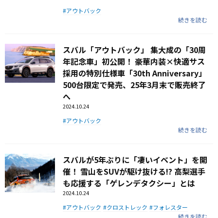
アウトバック
続きを読む
スバル「アウトバック」 集大成の「30周
年記念車」初公開！ 豪華内装×快適サス
採用の特別仕様車「30th Anniversary」
500台限定で発売、25年3月末で販売終了
へ
2024.10.24
アウトバック
続きを読む
スバルが5年ぶりに「凄いイベント」を開
催！ 雪山をSUVが駆け抜ける!? 高梨選手
も応援する「ゲレンデタクシー」とは
2024.10.24
アウトバック
クロストレック
フォレスター
続きを読む