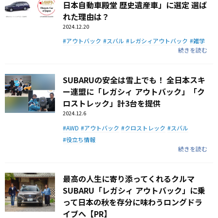
日本自動車殿堂 歴史遺産車」に選定 選ば
れた理由は？
2024.12.20
アウトバック
スバル
レガシィアウトバック
雑学
続きを読む
SUBARUの安全は雪上でも！ 全日本スキ
ー連盟に「レガシィ アウトバック」「ク
ロストレック」計3台を提供
2024.12.6
AWD
アウトバック
クロストレック
スバル
役立ち情報
続きを読む
最高の人生に寄り添ってくれるクルマ
SUBARU「レガシィ アウトバック」に乗
って日本の秋を存分に味わうロングドラ
イブへ【PR】