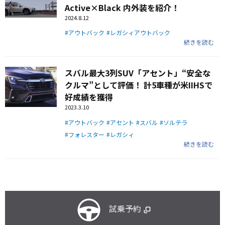
Active×Black 内外装を紹介！
2024.8.12
アウトバック
レガシィアウトバック
続きを読む
スバル最大3列SUV「アセント」“安全な
クルマ”として評価！ 計5車種が米IIHSで
好成績を獲得
2023.3.10
アウトバック
アセント
スバル
ソルテラ
フォレスター
レガシィ
続きを読む
試乗予約