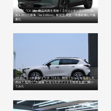
マツダ「CX-30」商品改良を実施！ 2.5リッターエンジン追
加＆特別仕様車「Air Edition」新設定 安全・快適装備も大幅
進化
3代目となった新型マツダ「CX-5」開発でもっとも苦労した
点は？ 社内で”大議論”となったポイントを開発主査に聞い
てみた