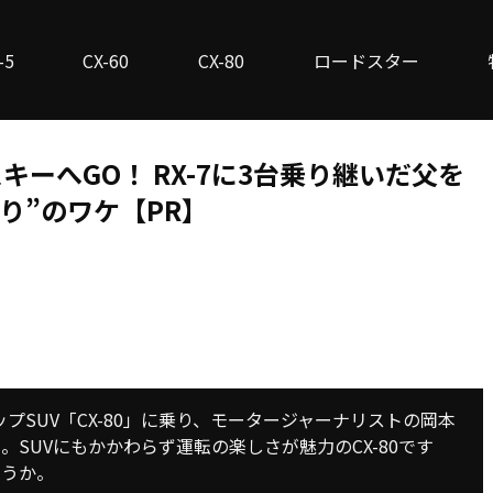
-5
CX-60
CX-80
ロードスター
キーへGO！ RX-7に3台乗り継いだ父を
り”のワケ【PR】
ップSUV「CX-80」に乗り、モータージャーナリストの岡本
SUVにもかかわらず運転の楽しさが魅力のCX-80です
ょうか。