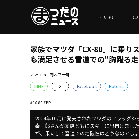
CX-30
CX
家族でマツダ「CX-80」に乗りス
も満足させる雪道での“胸躍る走
2025.1.28
岡本幸一郎
LINE
X
Facebook
Hatena
CX-80
PR
2024年10月に発売されたマツダのフラッグシ
幸一郎さんが家族ともにスキーに出掛けました。
が、果たして雪道での走破性はどうなのでし