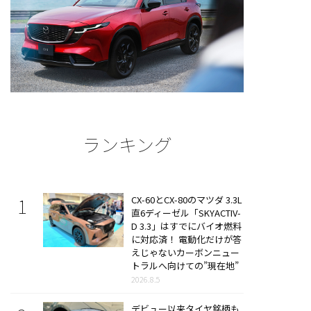
ランキング
CX-60とCX-80のマツダ 3.3L
直6ディーゼル「SKYACTIV-
D 3.3」はすでにバイオ燃料
に対応済！ 電動化だけが答
えじゃないカーボンニュー
トラルへ向けての”現在地”
2026.8.5
デビュー以来タイヤ銘柄も