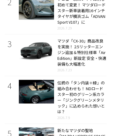
初めて変更！ マツダロード
スター新車装着用16インチ
タイヤが横浜ゴム「ADVAN
Sport V107」に
2026.7.29
マツダ「CX-30」商品改良
を実施！ 2.5リッターエン
ジン追加＆特別仕様車「Air
Edition」新設定 安全・快適
装備も大幅進化
2026.7.23
伝統の「タン内装＋緑」の
組み合わせも！ NDロード
スター初のグリーン系カラ
ー「ジンクグリーンメタリ
ック」に込められた想いと
は？
2026.7.9
新たなマツダの聖地