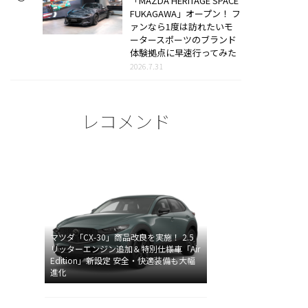
「MAZDA HERITAGE SPACE
FUKAGAWA」オープン！ フ
ァンなら1度は訪れたいモ
ータースポーツのブランド
体験拠点に早速行ってみた
2026.7.31
レコメンド
マツダ「CX-30」商品改良を実施！ 2.5
リッターエンジン追加＆特別仕様車「Air
Edition」新設定 安全・快適装備も大幅
進化