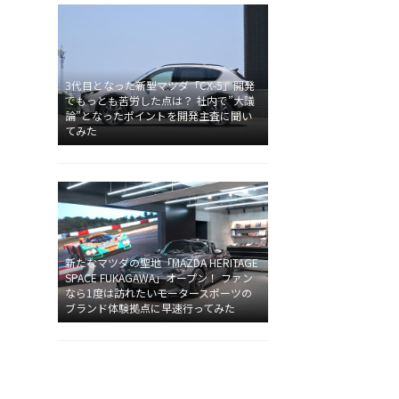
3代目となった新型マツダ「CX-5」開発
でもっとも苦労した点は？ 社内で”大議
論”となったポイントを開発主査に聞い
てみた
新たなマツダの聖地「MAZDA HERITAGE
SPACE FUKAGAWA」オープン！ ファン
なら1度は訪れたいモータースポーツの
ブランド体験拠点に早速行ってみた