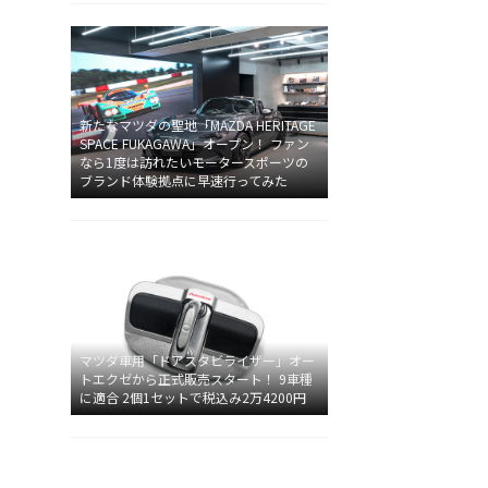
新たなマツダの聖地「MAZDA HERITAGE
SPACE FUKAGAWA」オープン！ ファン
なら1度は訪れたいモータースポーツの
ブランド体験拠点に早速行ってみた
マツダ車用「ドアスタビライザー」オー
トエクゼから正式販売スタート！ 9車種
に適合 2個1セットで税込み2万4200円