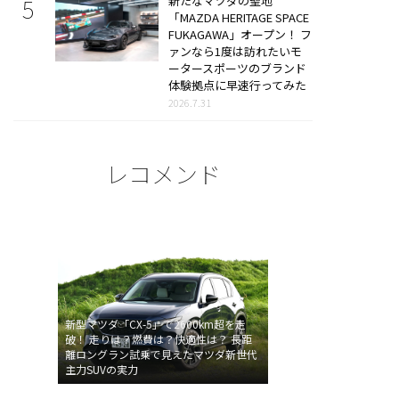
新たなマツダの聖地
「MAZDA HERITAGE SPACE
FUKAGAWA」オープン！ フ
ァンなら1度は訪れたいモ
ータースポーツのブランド
体験拠点に早速行ってみた
2026.7.31
レコメンド
新型マツダ「CX-5」で2600km超を走
破！ 走りは？燃費は？快適性は？ 長距
離ロングラン試乗で見えたマツダ新世代
主力SUVの実力