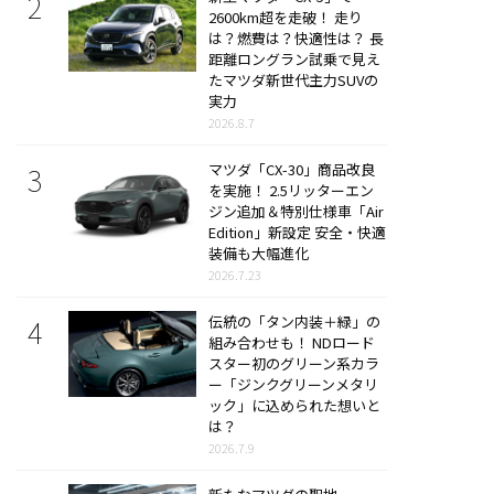
2600km超を走破！ 走り
は？燃費は？快適性は？ 長
距離ロングラン試乗で見え
たマツダ新世代主力SUVの
実力
2026.8.7
マツダ「CX-30」商品改良
を実施！ 2.5リッターエン
ジン追加＆特別仕様車「Air
Edition」新設定 安全・快適
装備も大幅進化
2026.7.23
伝統の「タン内装＋緑」の
組み合わせも！ NDロード
スター初のグリーン系カラ
ー「ジンクグリーンメタリ
ック」に込められた想いと
は？
2026.7.9