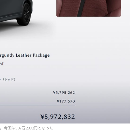
回は597万2832円となった