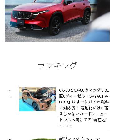
ランキング
CX-60とCX-80のマツダ 3.3L
直6ディーゼル「SKYACTIV-
D 3.3」はすでにバイオ燃料
に対応済！ 電動化だけが答
えじゃないカーボンニュー
トラルへ向けての”現在地”
2026.8.5
新型マツダ「CX-5」で