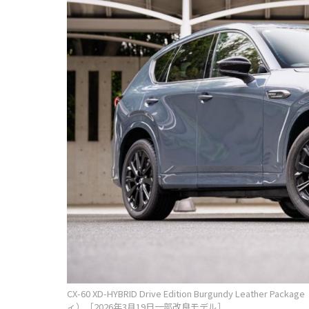
CX-60 XD-HYBRID Drive Edition Burgundy 
ィ）［2026年3月19日一部改良モデル］