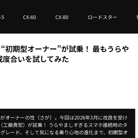
-5
CX-60
CX-80
ロードスター
を“初期型オーナー”が試乗！ 最もうらや
成度合いを試してみた
がオーナーの性（さが）。今回は2026年3月に改良を受け
者（工藤貴宏）が試乗！ うらやましすぎるスマホ接続時のタ
新グレード、そして気になる乗り心地の進化まで、初期型オ