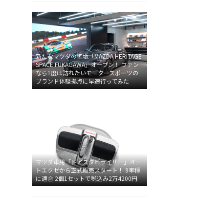
新たなマツダの聖地「MAZDA HERITAGE
SPACE FUKAGAWA」オープン！ ファン
なら1度は訪れたいモータースポーツの
ブランド体験拠点に早速行ってみた
マツダ車用「ドアスタビライザー」オー
トエクゼから正式販売スタート！ 9車種
に適合 2個1セットで税込み2万4200円