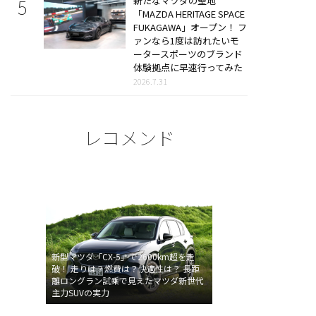
新たなマツダの聖地
「MAZDA HERITAGE SPACE
FUKAGAWA」オープン！ フ
ァンなら1度は訪れたいモ
ータースポーツのブランド
体験拠点に早速行ってみた
2026.7.31
レコメンド
新型マツダ「CX-5」で2600km超を走
破！ 走りは？燃費は？快適性は？ 長距
離ロングラン試乗で見えたマツダ新世代
主力SUVの実力