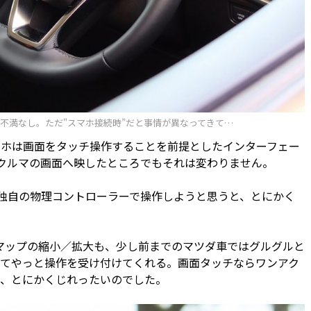
不満なし。ただ"スマホ接続時”だと事情が異なってきて…
ホは画面をタッチ操作することを前提としたインターフェー
Autoでクルマの画面へ映したところでもそれは変わりません。
面をマツダ独自の物理コントローラーで操作しようと思うと、とにかく
eマップの縮小／拡大も、少し前までのマツダ車ではグルグルと
してやっと操作を受け付けてくれる。画面タッチならワンアク
で、とにかくじれったいのでした。