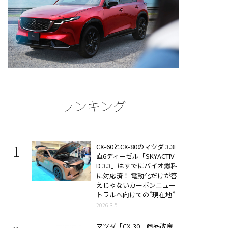
ランキング
CX-60とCX-80のマツダ 3.3L
直6ディーゼル「SKYACTIV-
D 3.3」はすでにバイオ燃料
に対応済！ 電動化だけが答
えじゃないカーボンニュー
トラルへ向けての”現在地”
2026.8.5
マツダ「CX-30」商品改良