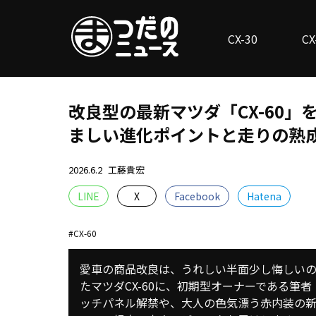
CX-30
CX
改良型の最新マツダ「CX-60」
ましい進化ポイントと走りの熟
2026.6.2
工藤貴宏
LINE
X
Facebook
Hatena
CX-60
愛車の商品改良は、うれしい半面少し悔しいの
たマツダCX-60に、初期型オーナーである筆
ッチパネル解禁や、大人の色気漂う赤内装の