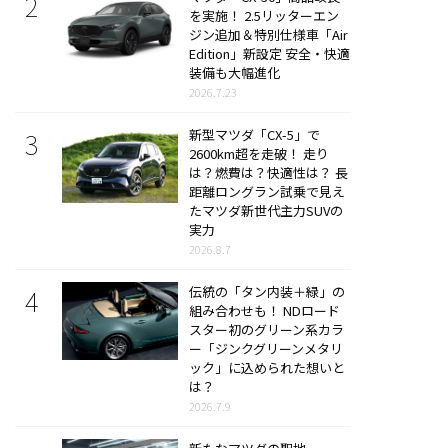
を実施！ 2.5リッターエン
ジン追加＆特別仕様車「Air
Edition」新設定 安全・快適
装備も大幅進化
2026.7.23
新型マツダ「CX-5」で
2600km超を走破！ 走り
は？燃費は？快適性は？ 長
距離ロングラン試乗で見え
たマツダ新世代主力SUVの
実力
2026.8.7
伝統の「タン内装＋緑」の
組み合わせも！ NDロード
スター初のグリーン系カラ
ー「ジンクグリーンメタリ
ック」に込められた想いと
は？
2026.7.9