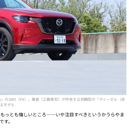
e Edition」の2WD（FR）。筆者（工藤貴宏）が所有する初期型の「ディーゼル（非
るモデル
もっとも悔しいところ……いや注目すべきというかうらやま
です。