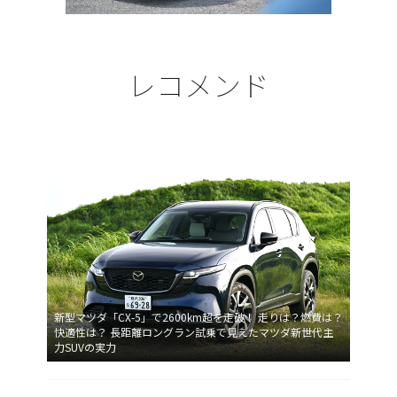
レコメンド
新型マツダ「CX-5」で2600km超を走破！ 走りは？燃費は？
快適性は？ 長距離ロングラン試乗で見えたマツダ新世代主
力SUVの実力