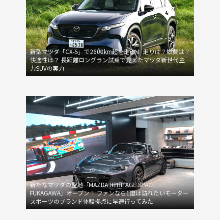
新型マツダ「CX-5」で2600km超を走破！ 走りは？燃費は？
快適性は？ 長距離ロングラン試乗で見えたマツダ新世代主
力SUVの実力
新たなマツダの聖地「MAZDA HERITAGE SPACE
FUKAGAWA」オープン！ ファンなら1度は訪れたいモーター
スポーツのブランド体験拠点に早速行ってみた