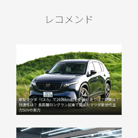
レコメンド
新型マツダ「CX-5」で2600km超を走破！ 走りは？燃費は？
快適性は？ 長距離ロングラン試乗で見えたマツダ新世代主
力SUVの実力