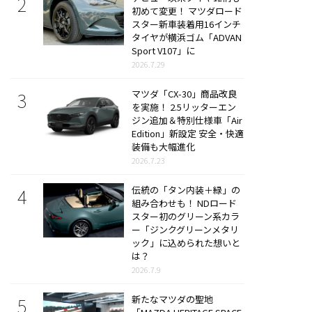
初めて変更！ マツダロード
スター新車装着用16インチ
タイヤが横浜ゴム「ADVAN
Sport V107」に
2026.7.29
マツダ「CX-30」商品改良
を実施！ 2.5リッターエン
ジン追加＆特別仕様車「Air
Edition」新設定 安全・快適
装備も大幅進化
2026.7.23
伝統の「タン内装＋緑」の
組み合わせも！ NDロード
スター初のグリーン系カラ
ー「ジンクグリーンメタリ
ック」に込められた想いと
は？
2026.7.9
新たなマツダの聖地