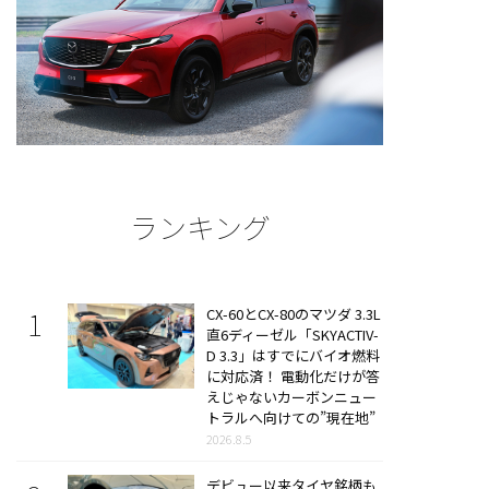
ランキング
CX-60とCX-80のマツダ 3.3L
直6ディーゼル「SKYACTIV-
D 3.3」はすでにバイオ燃料
に対応済！ 電動化だけが答
えじゃないカーボンニュー
トラルへ向けての”現在地”
2026.8.5
デビュー以来タイヤ銘柄も