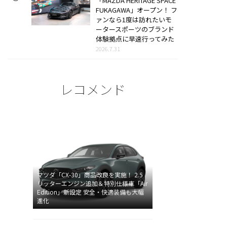
「MAZDA HERITAGE SPACE
FUKAGAWA」オープン！ フ
ァンなら1度は訪れたいモ
ータースポーツのブランド
体験拠点に早速行ってみた
2026.7.31
レコメンド
マツダ「CX-30」商品改良を実施！ 2.5
リッターエンジン追加＆特別仕様車「Air
Edition」新設定 安全・快適装備も大幅
進化