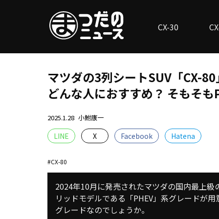
CX-30
CX
マツダの3列シートSUV「CX-80」
どんな人におすすめ？ そもそもP
2025.1.28
小鮒康一
LINE
X
Facebook
Hatena
CX-80
2024年10月に発売されたマツダの国内最上級
リッドモデルである「PHEV」系グレードが
グレードなのでしょうか。