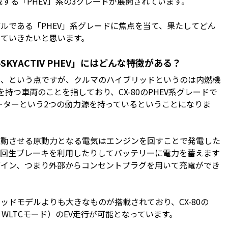
”を搭載する「PHEV」系の3グレードが展開されています。
である「PHEV」系グレードに焦点を当て、果たしてどん
ていきたいと思います。
-SKYACTIV PHEV」にはどんな特徴がある？
、という点ですが、クルマのハイブリッドというのは内燃機
持つ車両のことを指しており、CX-80のPHEV系グレードで
モーターという2つの動力源を持っているということになりま
動させる原動力となる電気はエンジンを回すことで発電した
る回生ブレーキを利用したりしてバッテリーに電力を蓄えます
グイン、つまり外部からコンセントプラグを用いて充電ができ
ドモデルよりも大きなものが搭載されており、CX-80の
・WLTCモード）のEV走行が可能となっています。