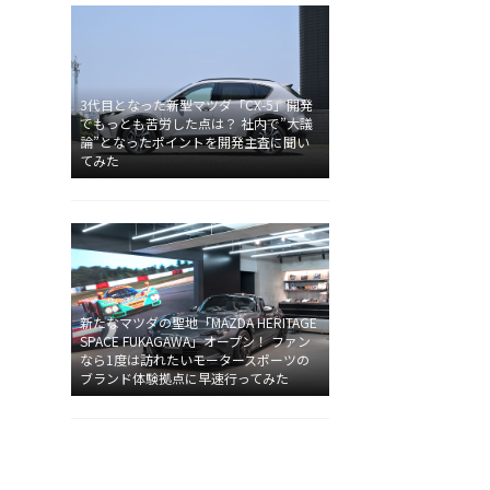
3代目となった新型マツダ「CX-5」開発
でもっとも苦労した点は？ 社内で”大議
論”となったポイントを開発主査に聞い
てみた
新たなマツダの聖地「MAZDA HERITAGE
SPACE FUKAGAWA」オープン！ ファン
なら1度は訪れたいモータースポーツの
ブランド体験拠点に早速行ってみた