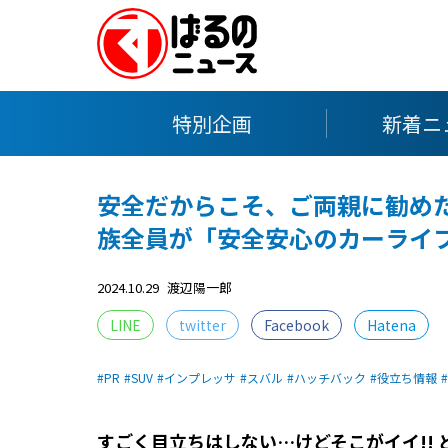
特別企画
新着ニ
安全だからこそ、ご両親に勧めた
族全員が「安全安心のカーライ
2024.10.29
渡辺陽一郎
LINE
twitter
Facebook
Hatena
PR
SUV
インプレッサ
スバル
ハッチバック
役立ち情報
すごく目立ちはしない…けどそこがイイ!!