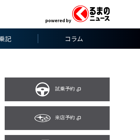
powered by
乗記
コラム
試乗予約
来店予約