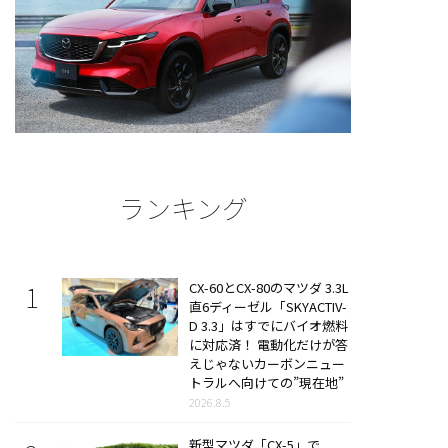
ランキング
CX-60とCX-80のマツダ 3.3L
直6ディーゼル「SKYACTIV-
D 3.3」はすでにバイオ燃料
に対応済！ 電動化だけが答
えじゃないカーボンニュー
トラルへ向けての”現在地”
2026.8.5
新型マツダ「CX-5」で