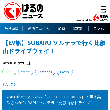
powered by
特別企画
新着ニュース
動画
試乗記
コラム
【EV旅】SUBARU ソルテラで行く比叡
山ドライブウェイ！
2024.8.30
黒木美珠
LINE
twitter
Facebook
Hatena
ソルテラ
YouTubeチャンネル「AUTO SOUL JAPAN」の黒木美
珠さんがSUBARU ソルテラで比叡山をドライブ！