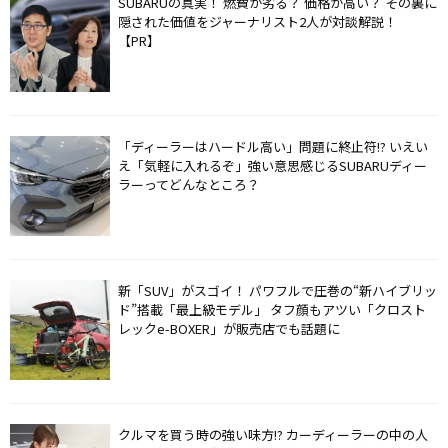
SUBARUの真実！ 燃費が劣る？ 価格が高い？ その裏に
隠された価値をジャーナリスト2人が対談解説！
【PR】
「ディーラーはハードル高い」問題に終止符!? いえい
え「気軽に入れるぞ」強い意思感じるSUBARUディー
ラーってどんなところ？
新「SUV」がスゴイ！ パワフルで圧巻の“新ハイブリッ
ド”搭載「最上級モデル」 タフ顔もアツい「クロスト
レックe-BOXER」が販売店でも話題に
クルマを買う時の強い味方!? カーディーラーの中の人