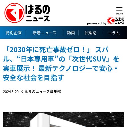
powered by
特別企画
新着ニュース
動画
試乗記
コラム
「2030年に死亡事故ゼロ！」 スバ
ル、“日本専用車”の「次世代SUV」を
実車展示！ 最新テクノロジーで安心・
安全な社会を目指す
2024.5.20
くるまのニュース編集部