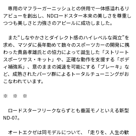
専用のマフラーガーニッシュとの併用で一体感溢れるリ
アビューを創出し、NDロードスター本来の美しさを尊重し
つつも美しさと力強さのアピールに成功しました。
また“しなやかさとダイレクト感のハイレベルな両立”を
求め、マツダに長年勤めて数々のスポーツカーの開発に携
わった貴島孝雄氏との協力によって誕生した「ストリート
スポーツサス・キット」や、正確な動作を支援する「ボデ
ィ補強系」、意のままの減速を可能にする「ブレーキ」な
ど、成熟されたパーツ群によるトータルチューニングがお
こなわれています。
※ ※ ※
ロードスターフリークならずとも垂涎モノといえる新型
ND-07。
オートエクゼは同モデルについて、「走りを、人生の歓