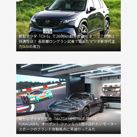
新型マツダ「CX-5」で2600km超を走破！ 走りは？燃費は？
快適性は？ 長距離ロングラン試乗で見えたマツダ新世代主
力SUVの実力
新たなマツダの聖地「MAZDA HERITAGE SPACE
FUKAGAWA」オープン！ ファンなら1度は訪れたいモーター
スポーツのブランド体験拠点に早速行ってみた