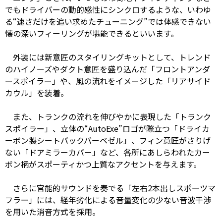
でもドライバーの動的感性にシンクロするような、いわゆ
る“速さだけを追い求めたチューニング”では体感できない
懐の深いフィーリングが堪能できるといいます。
外装には新意匠のスタイリングキットとして、トレンド
のハイノーズやダクト意匠を盛り込んだ「フロントアンダ
ースポイラー」や、風の流れをイメージした「リアサイド
カウル」を装着。
また、トランクの流れを伸びやかに表現した「トランク
スポイラー」、立体の“AutoExe”ロゴが際立つ「ドライカ
ーボン製シートバックバーベゼル」、フィン意匠がさりげ
ない「ドアミラーカバー」など、各所にあしらわれたカー
ボン柄がスポーティかつ上質なアクセントを与えます。
さらに官能的サウンドを奏でる「左右2本出しスポーツマ
フラー」には、経年劣化による音量変化の少ない音波干渉
を用いた消音方式を採用。