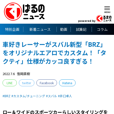
powered by
特別企画
新着ニュース
動画
試乗記
コラム
車好きレーサーがスバル新型「BRZ」
をオリジナルエアロでカスタム！「タ
クティ」仕様がカッコ良すぎる！
2022.7.6
雪岡直樹
LINE
twitter
Facebook
Hatena
BRZ
カスタム/チューニング
スバル
井口卓人
ロー＆ワイドのスポーツカーらしいスタイリングを