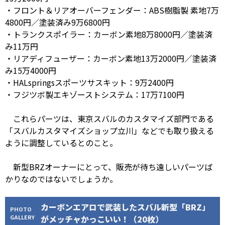
・フロント＆リアオーバーフェンダー：ABS樹脂製 素地7万
4800円／塗装済み9万6800円
・トランクスポイラー：カーボン素地8万8000円／塗装済
み11万円
・リアディフューザー：カーボン素地13万2000円／塗装済
み15万4000円
・HALspringsスポーツサスキット：9万2400円
・フジツボ製エキゾーストシステム：17万7100円
これらパーツは、東京スバルのカスタマイズ部門である
「スバルカスタマイズショップ立川」などでも取り扱える
ように調整しているとのこと。
新型BRZオーナーにとって、販売が待ち遠しいパーツば
かりなのではないでしょうか。
カーボンエアロで武装したスバル新型「BRZ」
PHOTO
GALLERY
がメッチャかっこいい！（20枚）