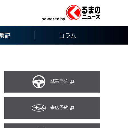
powered by
乗記
コラム
試乗予約
来店予約