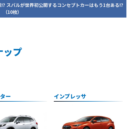
意!? スバルが世界初公開するコンセプトカーはもう1台ある!?
（10枚）
ナップ
スター
インプレッサ