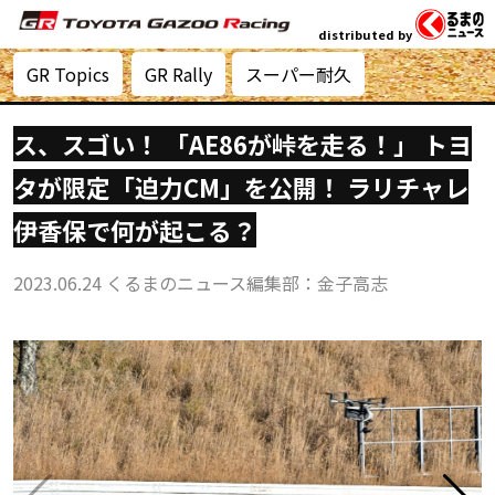
distributed by
GR Topics
GR Rally
スーパー耐久
ス、スゴい！ 「AE86が峠を走る！」 トヨ
タが限定「迫力CM」を公開！ ラリチャレ
伊香保で何が起こる？
2023.06.24
くるまのニュース編集部：金子高志