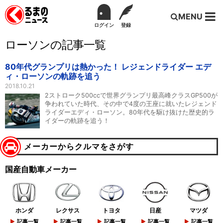
MENU
ログイン
登録
ローソンの記事一覧
80年代グランプリは熱かった！ レジェンドライダー エデ
ィ・ローソンの軌跡を追う
2018.10.21
2ストローク500ccで世界グランプリ最高峰クラスGP500が
争われていた時代、その中で4度の王座に就いたレジェンド
ライダーエディ・ローソン。80年代を駆け抜けた歴史的ラ
イダーの軌跡を追う！
メーカーからクルマをさがす
国産自動車メーカー
ホンダ
レクサス
トヨタ
日産
マツダ
記事一覧
記事一覧
記事一覧
記事一覧
記事一覧